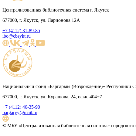
Централизованная библиотечная система г. Якутск
677000, г. Якутск, ул. Ларионова 12А
+7 (4112) 31-89-85
ibo@cbsykt.ru
Национальный фонд «Баргарыы (Возрождение)» Республики Са
677000, г. Якутск, ул. Курашова, 24, офис 404+7
+7 (4112) 40-35-90
bargaryy@mail.ru
© МБУ «Централизованная библиотечная система» городского о