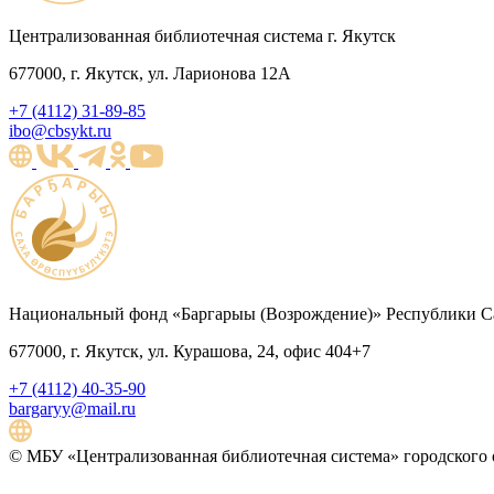
Централизованная библиотечная система г. Якутск
677000, г. Якутск, ул. Ларионова 12А
+7 (4112) 31-89-85
ibo@cbsykt.ru
Национальный фонд «Баргарыы (Возрождение)» Республики Са
677000, г. Якутск, ул. Курашова, 24, офис 404+7
+7 (4112) 40-35-90
bargaryy@mail.ru
© МБУ «Централизованная библиотечная система» городского о