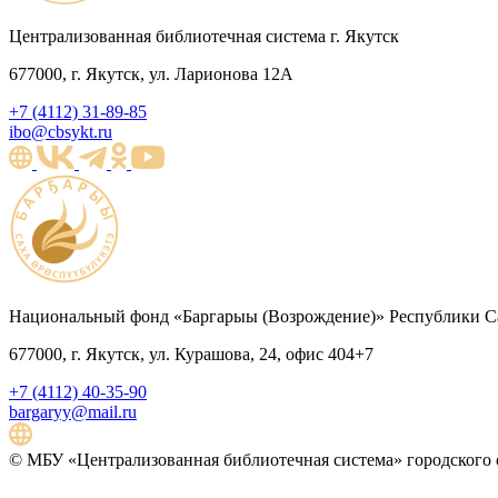
Централизованная библиотечная система г. Якутск
677000, г. Якутск, ул. Ларионова 12А
+7 (4112) 31-89-85
ibo@cbsykt.ru
Национальный фонд «Баргарыы (Возрождение)» Республики Са
677000, г. Якутск, ул. Курашова, 24, офис 404+7
+7 (4112) 40-35-90
bargaryy@mail.ru
© МБУ «Централизованная библиотечная система» городского о