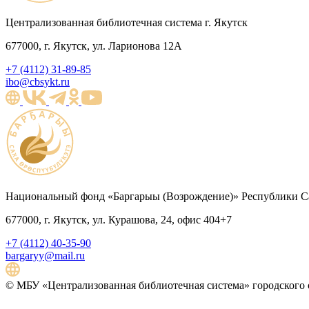
Централизованная библиотечная система г. Якутск
677000, г. Якутск, ул. Ларионова 12А
+7 (4112) 31-89-85
ibo@cbsykt.ru
Национальный фонд «Баргарыы (Возрождение)» Республики Са
677000, г. Якутск, ул. Курашова, 24, офис 404+7
+7 (4112) 40-35-90
bargaryy@mail.ru
© МБУ «Централизованная библиотечная система» городского о