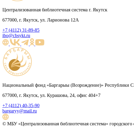
Централизованная библиотечная система г. Якутск
677000, г. Якутск, ул. Ларионова 12А
+7 (4112) 31-89-85
ibo@cbsykt.ru
Национальный фонд «Баргарыы (Возрождение)» Республики Са
677000, г. Якутск, ул. Курашова, 24, офис 404+7
+7 (4112) 40-35-90
bargaryy@mail.ru
© МБУ «Централизованная библиотечная система» городского о