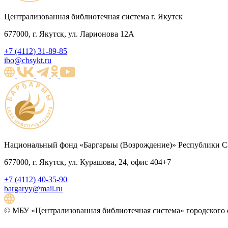
Централизованная библиотечная система г. Якутск
677000, г. Якутск, ул. Ларионова 12А
+7 (4112) 31-89-85
ibo@cbsykt.ru
Национальный фонд «Баргарыы (Возрождение)» Республики Са
677000, г. Якутск, ул. Курашова, 24, офис 404+7
+7 (4112) 40-35-90
bargaryy@mail.ru
© МБУ «Централизованная библиотечная система» городского о