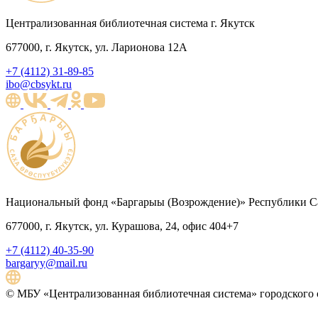
Централизованная библиотечная система г. Якутск
677000, г. Якутск, ул. Ларионова 12А
+7 (4112) 31-89-85
ibo@cbsykt.ru
Национальный фонд «Баргарыы (Возрождение)» Республики Са
677000, г. Якутск, ул. Курашова, 24, офис 404+7
+7 (4112) 40-35-90
bargaryy@mail.ru
© МБУ «Централизованная библиотечная система» городского о