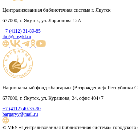
Централизованная библиотечная система г. Якутск
677000, г. Якутск, ул. Ларионова 12А
+7 (4112) 31-89-85
ibo@cbsykt.ru
Национальный фонд «Баргарыы (Возрождение)» Республики Са
677000, г. Якутск, ул. Курашова, 24, офис 404+7
+7 (4112) 40-35-90
bargaryy@mail.ru
© МБУ «Централизованная библиотечная система» городского о