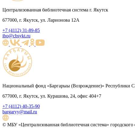
Централизованная библиотечная система г. Якутск
677000, г. Якутск, ул. Ларионова 12А
+7 (4112) 31-89-85
ibo@cbsykt.ru
Национальный фонд «Баргарыы (Возрождение)» Республики Са
677000, г. Якутск, ул. Курашова, 24, офис 404+7
+7 (4112) 40-35-90
bargaryy@mail.ru
© МБУ «Централизованная библиотечная система» городского о